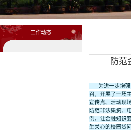
工作动态
防范
为进一步增强大
召，开展了一场主
宣传点。活动现
防范非法集资、
例，让金融知识
生关心的校园贷